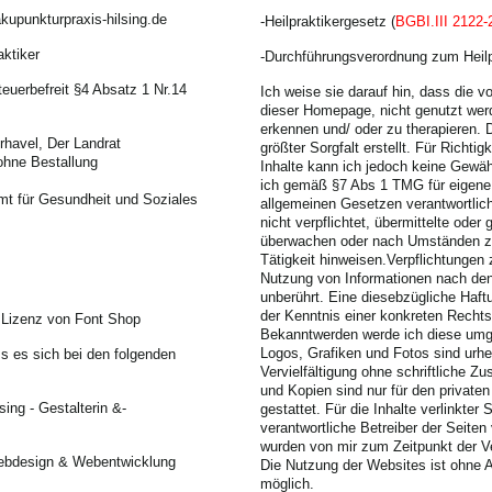
upunkturpraxis-hilsing.de
-Heilpraktikergesetz
(
BGBI.III 2122-
ktiker
-Durchführungsverordnung zum Heilp
uerbefreit §4 Absatz 1 Nr.14
Ich weise sie darauf hin, dass die 
dieser Homepage, nicht genutzt wer
erkennen und/ oder zu therapieren. D
havel, Der Landrat
größter Sorgfalt erstellt. Für Richtigk
ohne Bestallung
Inhalte kann ich jedoch keine Gewäh
ich gemäß §7 Abs 1 TMG für eigene 
mt für Gesundheit und Soziales
allgemeinen Gesetzen verantwortlic
nicht verpflichtet, übermittelte ode
überwachen oder nach Umständen zu 
Tätigkeit hinweisen.Verpflichtungen
Nutzung von Informationen nach den
unberührt. Eine diesebzügliche Haft
der Kenntnis einer konkreten Rechts
 Lizenz von Font Shop
Bekanntwerden werde ich diese umg
Logos, Grafiken und Fotos sind urhe
 es sich bei den folgenden
Vervielfältigung ohne schriftliche Z
und Kopien sind nur für den private
ing - Gestalterin &-
gestattet. Für die Inhalte verlinkter S
verantwortliche Betreiber der Seiten 
wurden von mir zum Zeitpunkt der Ve
ebdesign & Webentwicklung
Die Nutzung der Websites ist ohne
möglich.