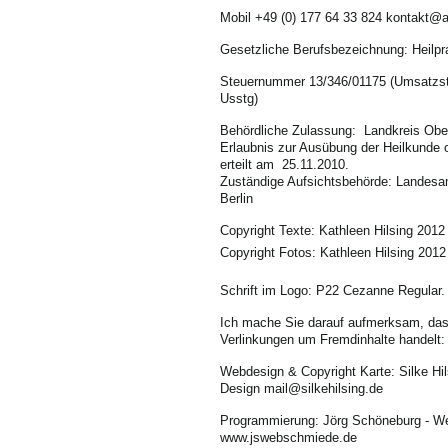
Mobil +49 (0) 177 64 33 824
kontakt@ak
Gesetzliche Berufsbezeichnung: Heilpra
Steuernummer 13/346/01175 (Umsatzste
Usstg)
Behördliche Zulassung: Landkreis Ober
Erlaubnis zur Ausübung der Heilkunde 
erteilt am 25.11.2010.
Zuständige Aufsichtsbehörde: Landesa
Berlin
Copyright Texte: Kathleen Hilsing 2012
Copyright Fotos: Kathleen Hilsing 2012
Schrift im Logo: P22 Cezanne Regular.
Ich mache Sie darauf aufmerksam, dass
Verlinkungen um Fremdinhalte handelt:
Webdesign & Copyright Karte: Silke Hils
Design
mail@silkehilsing.de
Programmierung: Jörg Schöneburg - W
www.jswebschmiede.de