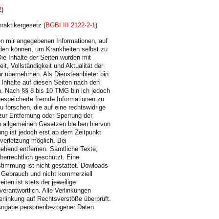
2
)
raktikergesetz (
BGBI.III 2122-2-1
)
von mir angegebenen Informationen, auf
den können, um Krankheiten selbst zu
ie Inhalte der Seiten wurden mit
eit, Vollständigkeit und Aktualität der
r übernehmen. Als Diensteanbieter bin
Inhalte auf diesen Seiten nach den
h. Nach §§ 8 bis 10 TMG bin ich jedoch
r gespeicherte fremde Informationen zu
forschen, die auf eine rechtswidrige
 zur Entfernung oder Sperrung der
 allgemeinen Gesetzen bleiben hiervon
ung ist jedoch erst ab dem Zeitpunkt
verletzung möglich. Bei
ehend entfernen. Sämtliche Texte,
berrechtlich geschützt. Eine
ustimmung ist nicht gestattet. Dowloads
n Gebrauch und nicht kommerziell
eiten ist stets der jeweilige
verantwortlich. Alle Verlinkungen
rlinkung auf Rechtsverstöße überprüft.
 Angabe personenbezogener Daten